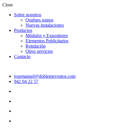
Close
Sobre nosotros
Quiénes somos
Nuevas instalaciones
Productos
Módulos y Expositores
Elementos Publicitarios
Rotulación
Otros servicios
Contacto
josemanuel@doblemeventos.com
942 04 22 57