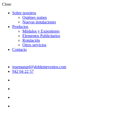
Close
Sobre nosotros
Quiénes somos
Nuevas instalaciones
Productos
Módulos y Expositores
Elementos Publicitarios
Rotulación
Otros servicios
Contacto
josemanuel@doblemeventos.com
942 04 22 57