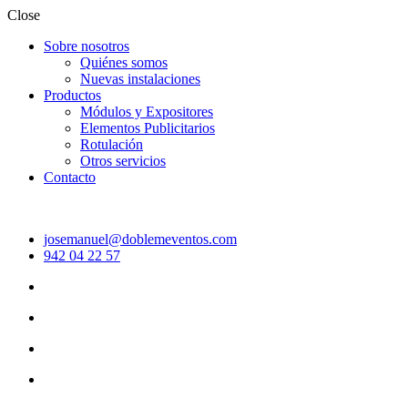
Close
Sobre nosotros
Quiénes somos
Nuevas instalaciones
Productos
Módulos y Expositores
Elementos Publicitarios
Rotulación
Otros servicios
Contacto
josemanuel@doblemeventos.com
942 04 22 57