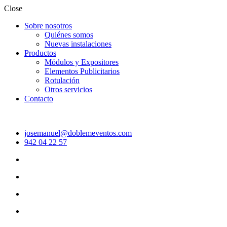
Close
Sobre nosotros
Quiénes somos
Nuevas instalaciones
Productos
Módulos y Expositores
Elementos Publicitarios
Rotulación
Otros servicios
Contacto
josemanuel@doblemeventos.com
942 04 22 57